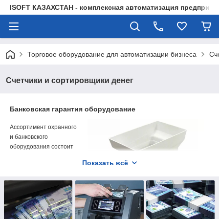
ISOFT КАЗАХСТАН - комплексная автоматизация предприят
Торговое оборудование для автоматизации бизнеса
Сч
Счетчики и сортировщики денег
Банковская гарантия оборудование
Ассортимент охранного
и банковского
оборудования состоит
из детекторов и
Показать всё
счётчиков денег и
упаковщиков банкнот, а
также другого
банковского
оборудования и
материалов. Если вы