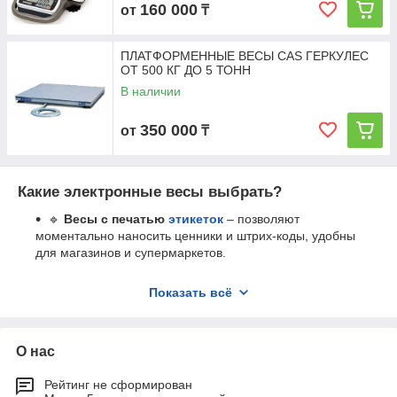
160 000
от
₸
ПЛАТФОРМЕННЫЕ ВЕСЫ CAS ГЕРКУЛЕС
ОТ 500 КГ ДО 5 ТОНН
В наличии
350 000
от
₸
Какие электронные весы выбрать?
🔹
Весы с печатью
этикеток
– позволяют
моментально наносить ценники и штрих-коды, удобны
для магазинов и супермаркетов.
🔹
Настольные и встраиваемые весы
–
Показать всё
компактные
модели, интегрируемые в кассовые боксы
и рабочие столы.
🔹
Платформенные весы
–
предназначены
для
взвешивания крупногабаритных и тяжелых товаров на
О нас
складах и в логистике.
Рейтинг не сформирован
🔹
Весы для торговли
– обеспечивают
точное