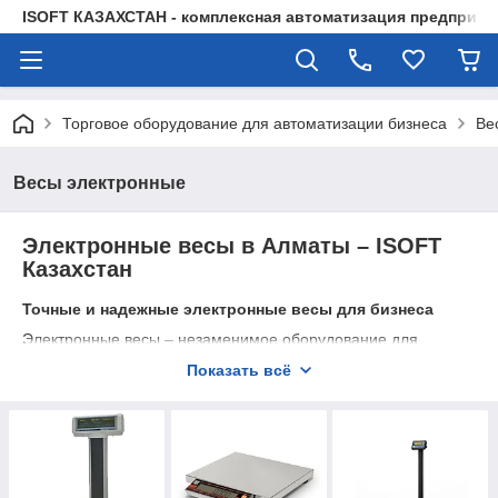
ISOFT КАЗАХСТАН - комплексная автоматизация предприят
Торговое оборудование для автоматизации бизнеса
Ве
Весы электронные
Электронные весы в Алматы – ISOFT
Казахстан
Точные и надежные электронные весы для бизнеса
Электронные весы – незаменимое оборудование для
торговли, логистики, производства и сферы услуг. Компания
Показать всё
ISOFT Казахстан
предлагает
широкий ассортимент
весового оборудования
с высокой точностью измерений и
интеграцией в кассовые системы. Мы поставляем
платформенные, торговые, встраиваемые и
специализированные весы
для различных задач,
обеспечивая удобство и надежность работы.