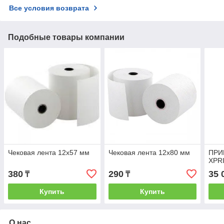
Все условия возврата
Подобные товары компании
Чековая лента 12х57 мм
Чековая лента 12х80 мм
ПРИ
XPR
380
290
35 
₸
₸
Купить
Купить
О нас