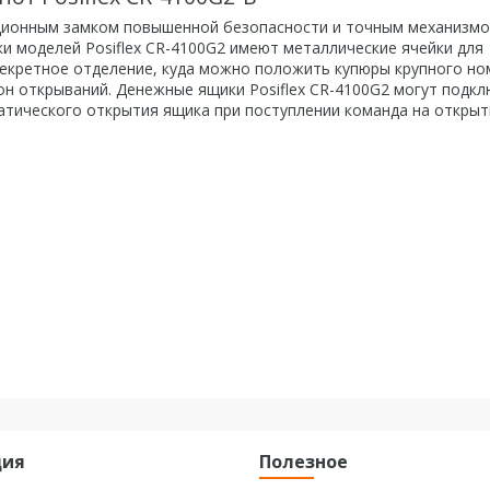
ционным замком повышенной безопасности и точным механизмо
и моделей Posiflex CR-4100G2 имеют металлические ячейки для
 секретное отделение, куда можно положить купюры крупного н
он открываний. Денежные ящики Posiflex CR-4100G2 могут подк
атического открытия ящика при поступлении команда на открыт
ция
Полезное