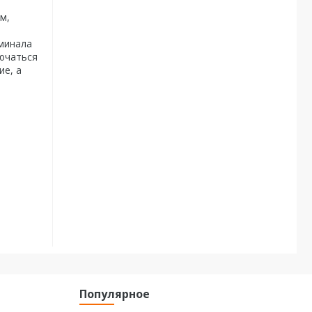
м,
оминала
лючаться
ие, а
Популярное