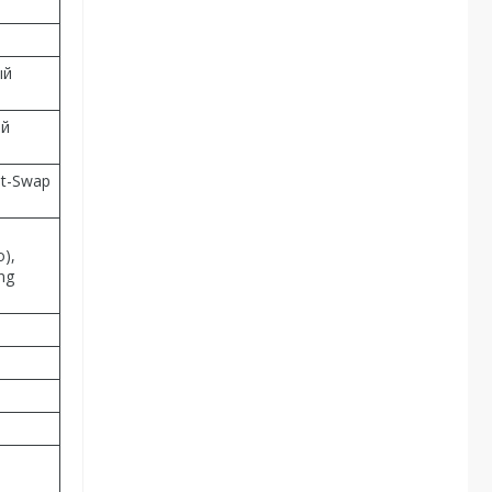
ый
ый
ot-Swap
),
ng