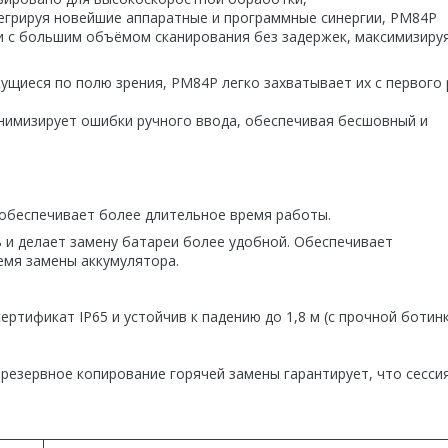
егрируя новейшие аппаратные и программные синергии, PM84P
чи с большим объёмом сканирования без задержек, максимизиру
щиеся по полю зрения, PM84P легко захватывает их с первого 
нимизирует ошибки ручного ввода, обеспечивая бесшовный и
 обеспечивает более длительное время работы.
 и делает замену батареи более удобной. Обеспечивает
емя замены аккумулятора.
ртификат IP65 и устойчив к падению до 1,8 м (с прочной ботинк
резервное копирование горячей замены гарантирует, что сесси