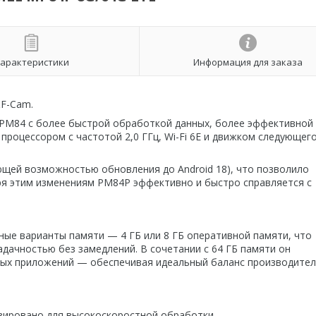
арактеристики
Информация для заказа
&F-Cam.
PM84 с более быстрой обработкой данных, более эффективной
роцессором с частотой 2,0 ГГц, Wi-Fi 6E и движком следующег
ющей возможностью обновления до Android 18), что позволило
ря этим изменениям PM84P эффективно и быстро справляется с
ые варианты памяти — 4 ГБ или 8 ГБ оперативной памяти, что
дачностью без замедлений. В сочетании с 64 ГБ памяти он
ных приложений — обеспечивая идеальный баланс производите
ировано для высокоскоростной обработки,