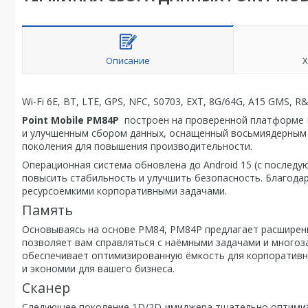
Описание
Х
Wi-Fi 6E, BT, LTE, GPS, NFC, S0703, EXT, 8G/64G, A15 GMS, R
Point Mobile PM84P
построен на проверенной платформе 
и улучшенным сбором данных, оснащенный восьмиядерным п
поколения для повышения производительности.
Операционная система обновлена до Android 15 (с последу
повысить стабильность и улучшить безопасность. Благода
ресурсоёмкими корпоративными задачами.
Память
Основываясь на основе PM84, PM84P предлагает расширенн
позволяет вам справляться с наёмными задачами и многоза
обеспечивает оптимизированную ёмкость для корпоратив
и экономии для вашего бизнеса.
Сканер
Следующее поколение 1D/2D-имиджера тщательно оптимиз