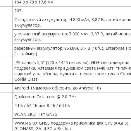
164,8 x 78 x 17,6 мм
263 г
Стандартный аккумулятор: 4 800 мАч, 3,87 В, литий-ионн
аккумулятор,
увеличенный аккумулятор: 7 020 мАч, 3,87 В, литий-ионн
аккумулятор,
резервный аккумулятор: 95 мАч, 3,7 В (10°C), Enterprise H
(UI-таймер)
IPS-панель 5,5" (720 x 1440 пикселей), HD+ светодиодная
подсветка, читаемая при дневном свете (440 нит, типично
широкий угол обзора, мультитач-емкостное стекло Corni
Gorilla Glass
Android 15 (можно обновить до Android 18)
Qualcomm Octa-core @ 2.0 GHz
4 ГБ / 64 ГБ или 8 ГБ / 64 ГБ
WLAN SKU: Нет GNSS
WWAN SKU: GNSS поддержка приёмника для GPS (A-GPS),
GLONASS, GALILEO и Beidou