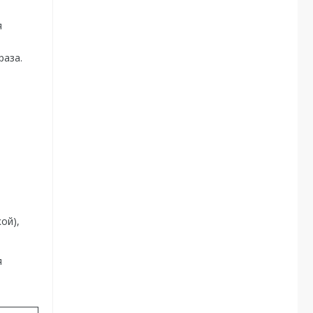
я
раза.
ой),
я