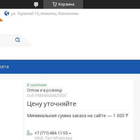
Корзина
ул. Торетай 15, Алматы, Казахстан
рата
В наличии
Оптом и в розницу
Код:
PM84E6D0425E0C
Цену уточняйте
Минимальная сумма заказа на сайте — 1 000 ₸
+7 (771) 484-11-50
Моб. Тел Whatsapp