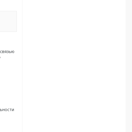
 связью
о
льности