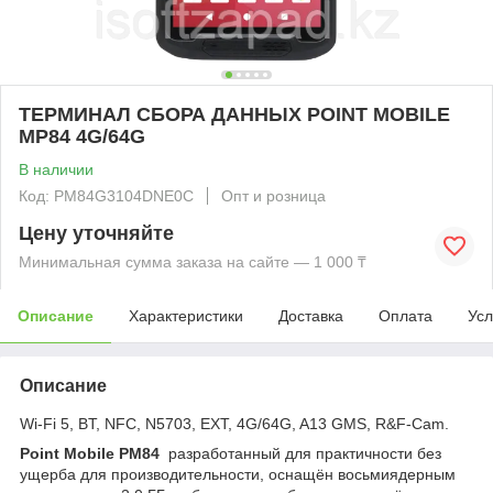
ТЕРМИНАЛ СБОРА ДАННЫХ POINT MOBILE
MP84 4G/64G
В наличии
Код: PM84G3104DNE0C
Опт и розница
Цену уточняйте
Минимальная сумма заказа на сайте — 1 000 ₸
Описание
Характеристики
Доставка
Оплата
Усл
Описание
Wi-Fi 5, BT, NFC, N5703, EXT, 4G/64G, A13 GMS, R&F-Cam.
Point Mobile PM84
разработанный для практичности без
ущерба для производительности, оснащён восьмиядерным