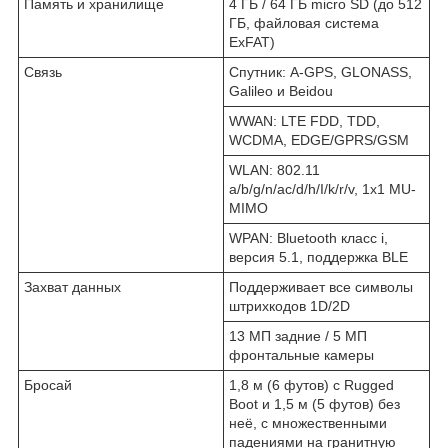
Память и хранилище
4 ГБ / 64 ГБ micro SD (до 512
ГБ, файловая система
ExFAT)
Связь
Спутник: A-GPS, GLONASS,
Galileo и Beidou
WWAN: LTE FDD, TDD,
WCDMA, EDGE/GPRS/GSM
WLAN: 802.11
a/b/g/n/ac/d/h/I/k/r/v, 1x1 MU-
MIMO
WPAN: Bluetooth класс i,
версия 5.1, поддержка BLE
Захват данных
Поддерживает все символы
штрихкодов 1D/2D
13 МП задние / 5 МП
фронтальные камеры
Бросай
1,8 м (6 футов) с Rugged
Boot и 1,5 м (5 футов) без
неё, с множественными
падениями на гранитную