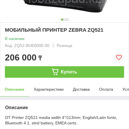
МОБИЛЬНЫЙ ПРИНТЕР ZEBRA ZQ521
В наличии
Код: ZQ52-BUE000E-00
Розница
206 000
₸
Купить
Описание
Характеристики
Доставка
Оплата
Усл
Описание
DT Printer ZQ521 media width 4"/113mm; English/Latin fonts,
Bluetooth 4.1, stnd battery, EMEA certs.