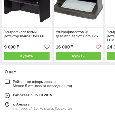
Ультрафиолетовый
Ультрафиолетовый
Уль
детектор валют Dors 60
детектор валют Dors 125
дете
LPM
9 000
16 000
24 
₸
₸
Купить
Купить
О нас
Рейтинг не сформирован
Менее 5 отзывов за последний год
Работает с 05.10.2015
г. Алматы
ул. Торетай 15, Алматы, Казахстан